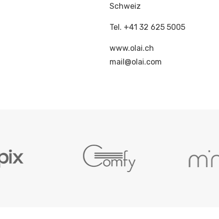
Schweiz
Tel. +41 32 625 5005
www.olai.ch
mail
@
olai
.
com