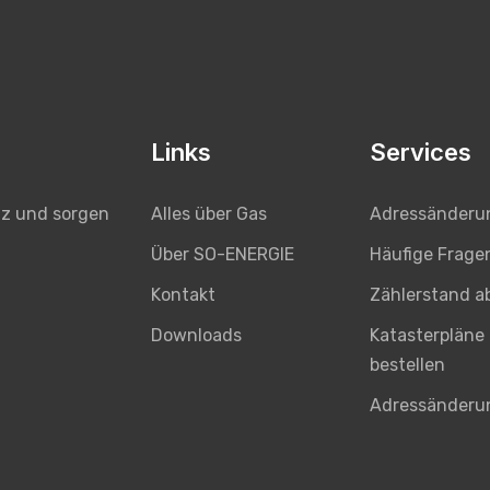
Links
Services
Alles über Gas
Adressänderu
tz und sorgen
Über SO-ENERGIE
Häufige Frage
Kontakt
Zählerstand a
Downloads
Katasterpläne
bestellen
Adressänderu