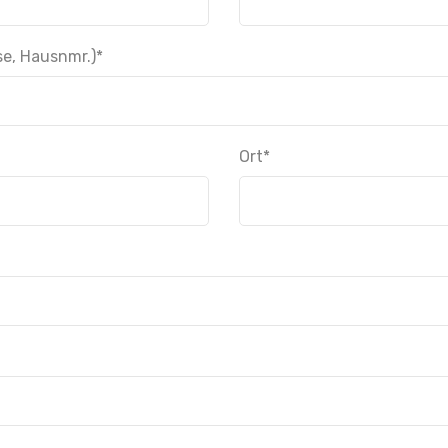
se, Hausnmr.)
*
Ort
*