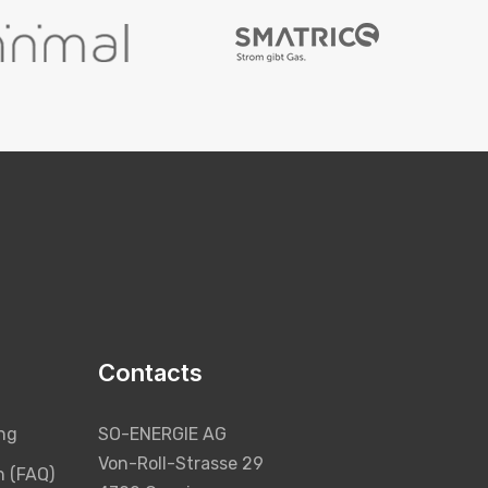
Contacts
ng
SO-ENERGIE AG
Von-Roll-Strasse 29
n (FAQ)